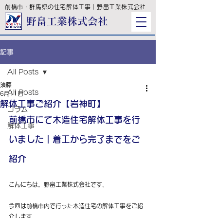
前橋市・群馬県の住宅解体工事｜野畠工業株式会社
野畠工業株式会
社
記事
All Posts
須藤
All Posts
6月11日
解体工事ご紹介【岩神町】
コラム
前橋市にて木造住宅解体工事を行
解体工事
いました｜着工から完了までをご
紹介
こんにちは。野畠工業株式会社です。
今回は前橋市内で行った木造住宅の解体工事をご紹
介します。