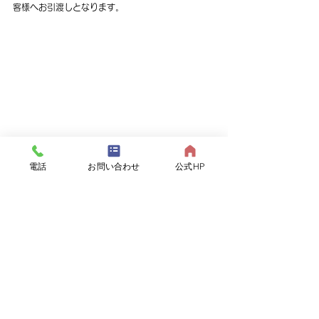
客様へお引渡しとなります。
電話
お問い合わせ
公式HP
工事完了
今回の現場も無事故で工事を完了することができま
した。
空き家を放置すると管理負担や倒壊リスクが高まる
ため、早めの対応がおすすめです。